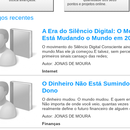
busca avançada.
quantidade dos seus
pontos e projetos online.
gos recentes
A Era do Silêncio Digital: O 
Está Mudando o Mundo em 2
O movimento do Silêncio Digital Consciente aind
mundo.Mas ele já começou.E talvez, sem perce
primeiros sinais:cansaço das redes;
Autor: JONAS DE MOURA
Internet
O Dinheiro Não Está Sumindo
Dono
O dinheiro mudou. O mundo mudou. E quem enten
Não importa de onde você veio, quantas vezes 
realmente define o futuro financeiro de alguém 
Autor: JONAS DE MOURA
Finanças