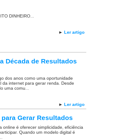
ITO DINHEIRO...
►
Ler artigo
ma Década de Resultados
ngo dos anos como uma oportunidade
l da internet para gerar renda. Desde
do uma comu...
►
Ler artigo
 para Gerar Resultados
online é oferecer simplicidade, eficiência
articipar. Quando um modelo digital é
..