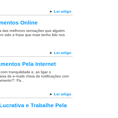
►
Ler artigo
mentos Online
a das melhores sensações que alguém
m sido a frase que mais tenho lido nos
►
Ler artigo
mentos Pela Internet
om tranquilidade e, ao ligar o
aixa de e-mails cheia de notificações com
mento!?. Pa...
►
Ler artigo
Lucrativa e Trabalhe Pela