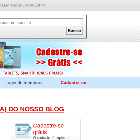
STEMA TRABALHO INEDITO
Login de membros
Cadastre-se
(A) DO NOSSO BLOG
Cadastre-se
grátis
O cadastro é rápido e