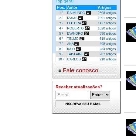
Top geral
Pos.
Autor
Artigos
1 º
RAIMUNDO
2808 artigos
2 º
IZAIAS
1991 artigos
3 º
LEITURA
1427 artigos
4 º
ROBERTO
1020 artigos
5 º
EVANDRO
830 artigos
6 º
TELMO
619 artigos
7 º
ANA
498 artigos
8 º
KAIO
284 artigos
9 º
TAISLAINE
267 artigos
10 º
CARLOS
210 artigos
Fale conosco
Receber atualizações?