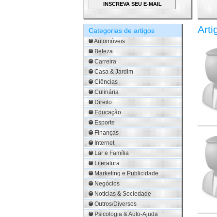
Arti
Categorias de artigos
Automóveis
Beleza
Carreira
Casa & Jardim
Ciências
Culinária
Direito
Educação
Esporte
Finanças
Internet
Lar e Família
Literatura
Marketing e Publicidade
Negócios
Notícias & Sociedade
Outros/Diversos
Psicologia & Auto-Ajuda