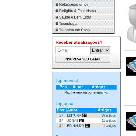
Relacionamentos
Religião & Esoterismo
Saúde e Bem Estar
Tecnologia
Trabalho em Casa
Receber atualizações?
Top mensal
Pos.
Autor
Artigos
Não há ranking por enquanto.
Top anual
Pos.
Autor
Artigos
1 º
LEITURA
85 artigos
2 º
JONAS
11 artigos
3 º
EDINALDO
1 artigos