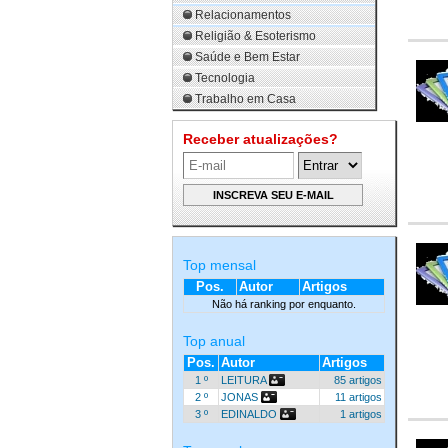
Relacionamentos
Religião & Esoterismo
Saúde e Bem Estar
Tecnologia
Trabalho em Casa
Receber atualizações?
Top mensal
Pos.
Autor
Artigos
Não há ranking por enquanto.
Top anual
Pos.
Autor
Artigos
1 º
LEITURA
85 artigos
2 º
JONAS
11 artigos
3 º
EDINALDO
1 artigos