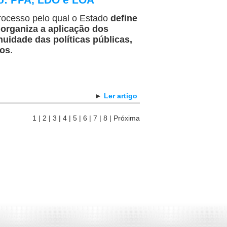
rocesso pelo qual o Estado
define
 organiza a aplicação dos
nuidade das políticas públicas,
tos
.
►
Ler artigo
1
|
2
|
3
|
4
|
5
|
6
|
7
|
8
|
Próxima