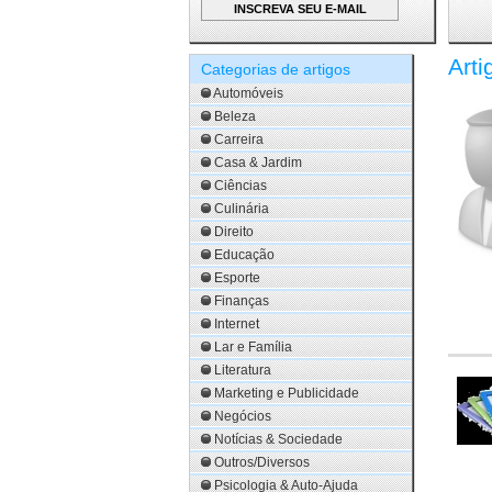
Arti
Categorias de artigos
Automóveis
Beleza
Carreira
Casa & Jardim
Ciências
Culinária
Direito
Educação
Esporte
Finanças
Internet
Lar e Família
Literatura
Marketing e Publicidade
Negócios
Notícias & Sociedade
Outros/Diversos
Psicologia & Auto-Ajuda