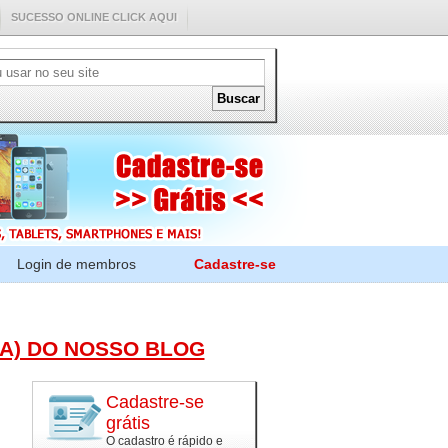
SUCESSO ONLINE CLICK AQUI
Login de membros
Cadastre-se
(A) DO NOSSO BLOG
Cadastre-se
grátis
O cadastro é rápido e