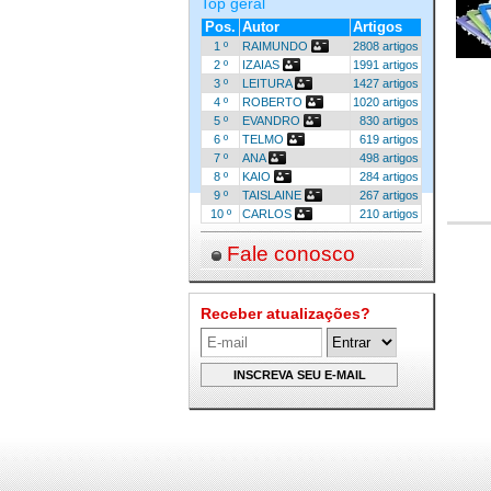
Top geral
Pos.
Autor
Artigos
1 º
RAIMUNDO
2808 artigos
2 º
IZAIAS
1991 artigos
3 º
LEITURA
1427 artigos
4 º
ROBERTO
1020 artigos
5 º
EVANDRO
830 artigos
6 º
TELMO
619 artigos
7 º
ANA
498 artigos
8 º
KAIO
284 artigos
9 º
TAISLAINE
267 artigos
10 º
CARLOS
210 artigos
Fale conosco
Receber atualizações?