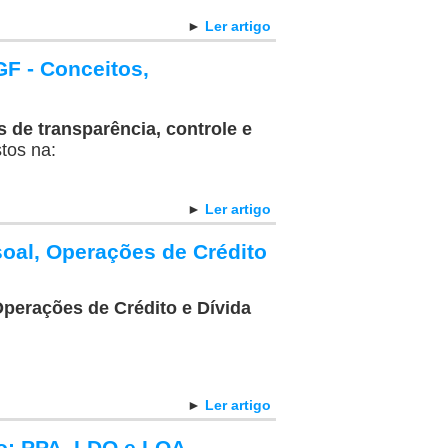
►
Ler artigo
GF - Conceitos,
 de transparência, controle e
tos na:
►
Ler artigo
oal, Operações de Crédito
perações de Crédito e Dívida
►
Ler artigo
o: PPA, LDO e LOA